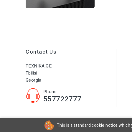
Contact Us
TEXNIKA.GE
Tbilisi
Georgia
Phone :
557722777
This is a standard cookie notice which 