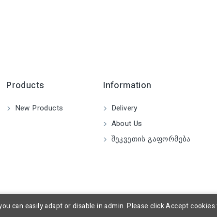
Products
Information
New Products
Delivery
About Us
Შეკვეთის Გაფორმება
you can easily adapt or disable in admin. Please click Accept cookies 