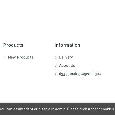
Products
Information
New Products
Delivery
About Us
Შეკვეთის Გაფორმება
you can easily adapt or disable in admin. Please click Accept cookies 