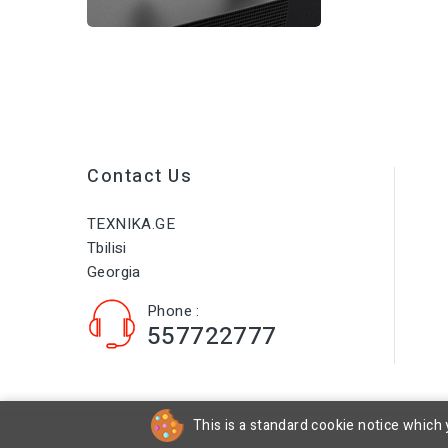
Contact Us
TEXNIKA.GE
Tbilisi
Georgia
Phone :
557722777
This is a standard cookie notice which 